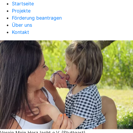
Startseite
Projekte
Förderung beantragen
Über uns
Kontakt
Verein Mein Herz lacht e.V. (Stuttgart)